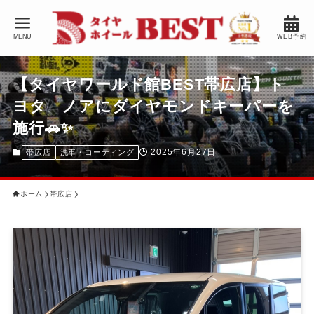
MENU
WEB予約
【タイヤワールド館BEST帯広店】ト
ヨタ ノアにダイヤモンドキーパーを
施行🚗✨
2025年6月27日
帯広店
洗車・コーティング
ホーム
帯広店