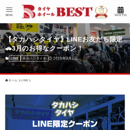
MENU
WEB予約
【タカハシタイヤ】LINEお友だち限定
🚗3月のお得なクーポン！
2025年3月1日
LINE
タカハシタイヤ
ホーム
LINE