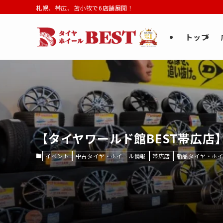
札幌、帯広、苫小牧で6店舗展開！
トップ
【タイヤワールド館BEST帯広店
イベント
中古タイヤ・ホイール情報
帯広店
新品タイヤ・ホ