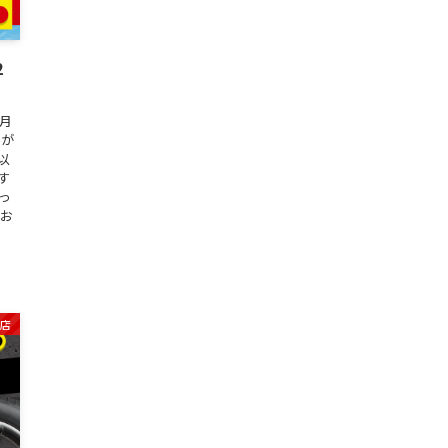
2
毎月
額が
円以
す
っ
「お
店