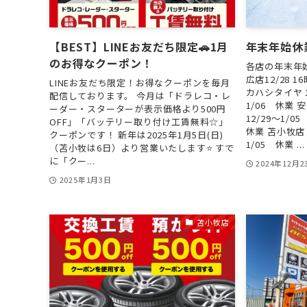
【BEST】LINEお友だち限定🚗1月
年末年始休
のお得なクーポン！
各店の年末年
広店12/28 1
LINEお友だち限定！お得なクーポンを毎月
カハシタイヤ 12
配信しております。 今月は「ドラレコ・レ
1/06 休業 
ーダー・スターターが表示価格より500円
12/29～1/0
OFF」「バッテリー取り付け工賃無料☆」
休業 苫小牧店
クーポンです！ 新年は2025年1月5日(日)
1/05 休業 ...
（苫小牧は6日）より営業いたします⭐️ すで
に「クー...
2024年12月2
2025年1月3日
苫小牧店