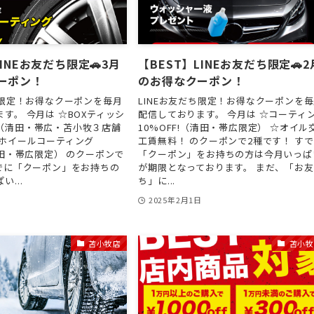
LINEお友だち限定🚗3月
【BEST】LINEお友だち限定🚗2
ーポン！
のお得なクーポン！
ち限定！お得なクーポンを毎月
LINEお友だち限定！お得なクーポンを
す。 今月は ☆BOXティッシ
配信しております。 今月は ☆コーティ
（清田・帯広・苫小牧３店舗
10%OFF!（清田・帯広限定） ☆オイル
☆ホイールコーティング
工賃無料！ のクーポンで2種です！ す
清田・帯広限定） のクーポンで
「クーポン」をお持ちの方は今月いっぱ
すでに「クーポン」をお持ちの
が期限となっております。 まだ、「お
...
ち」に...
日
2025年2月1日
苫小牧店
苫小牧