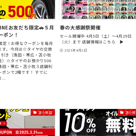
LINEお友だち限定🚗５月
春の大感謝祭開催
ーポン！
セール開催中 4月5日（土）〜4月29日
（火）まで 店舗情報はこちら ▶︎
ち限定！お得なクーポンを毎月
ます。今月は☆タイヤの交換
2025年4月1日
割り引き（清田・帯広・苫小牧
能）☆タイヤのお預かり500
清田・帯広・苫小牧３店舗利
ーポンで2種です！ すでに
..
日
苫小牧店
苫小牧