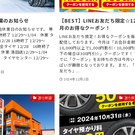
業のお知らせ
【BEST】LINEお友だち限定☆1
月のお得なクーポン！
始休業日のお知らせです。 帯
6時終了 12/29～1/04 休業 タ
LINEお友だち限定！お得なクーポンを
/28 16時終了 12/29～
配信しております。 今月は「お会計金
安全タイヤ 12/28 16時終了
10,000円以上で1,000円割引・10,000
5 休業 清田店12/29～1/04
下の場合は300円引☆」クーポンです！ 
 タイヤセンター 12/29～
でに「クーポン」をお持ちの方は今月い
ぱいが期限となっております。 まだ、
友だち」...
3日
2024年12月1日
苫小牧店
苫小牧