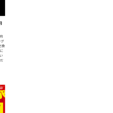
月
毎月
ング
交換
でに
い
友だ
店