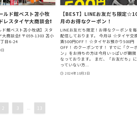
ールド館ベスト苫小牧
【BEST】LINEお友だち限定☆1
ドレスタイヤ大商談会❗️
月のお得なクーポン！
ルド館ベスト苫小牧店】スタ
LINEお友だち限定！お得なクーポンを
商談会❗️ 〒059-1303 苫小
配信しております。 今月は ☆タイヤ交
丁目6-24
賃500円OFF！ ☆タイヤお預かり500円
OFF！ のクーポンです！ すでに「クー
0日
ン」をお持ちの方は今月いっぱいが期限
なっております。 まだ、「お友だち」
っていない方...
2024年10月3日
2
3
...
13