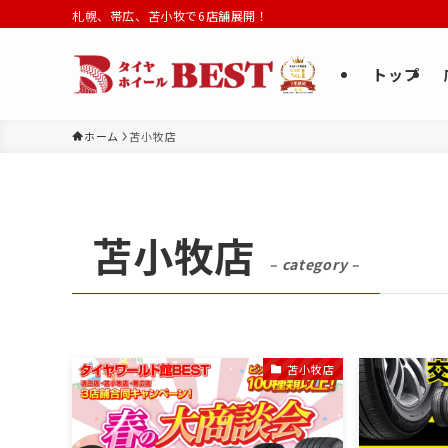
札幌、帯広、苫小牧で6店舗展開！
トップ
ホーム
苫小牧店
苫小牧店
– category –
苫小牧店