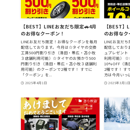
【BEST】LINEお友だち限定🚗4月
【BEST】
のお得なクーポン！
のお得なク
LINEお友だち限定！お得なクーポンを毎月
LINEお友だ
配信しております。今月は☆タイヤの交換
配信しておりま
工賃500円割り引き（清田・帯広・苫小牧
ュプレゼント
３店舗利用可能）☆タイヤのお預かり500
利用可能） 
円割り引き（清田・帯広・苫小牧３店舗利
10%OFF（
用可能）のクーポンで2種です！ すでに
2種です！ 
「クーポン」を...
方は今月いっぱい
2025年4月1日
2025年3月1
苫小牧店