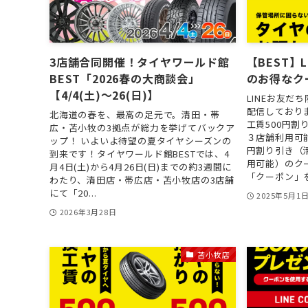
3店舗合同開催！タイヤワールド館
【BEST】
BEST「2026春の大商談会」
のお得なク
【4/4(土)～26(日)】
LINEお友だ
配信しており
北海道の春を、最高の足元で。清田・帯
工賃500円
広・苫小牧の3拠点が総力を挙げてバックア
３店舗利用可
ップ！ いよいよ待望の夏タイヤシーズンの
円割り引き（
到来です！タイヤワールド館BESTでは、4
用可能）のク
月4日(土)から4月26日(日)までの約3週間に
「クーポン」を.
わたり、清田店・帯広店・苫小牧店の3店舗
にて「20...
2025年5月1
2026年3月28日
苫小牧店