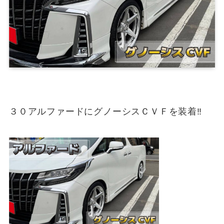
３０アルファードにグノーシスＣＶＦを装着‼️