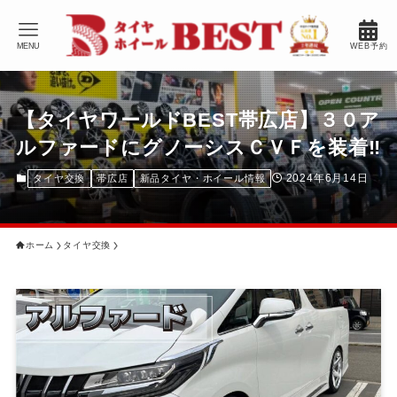
MENU
WEB予約
【タイヤワールドBEST帯広店】３０ア
ルファードにグノーシスＣＶＦを装着‼️
2024年6月14日
タイヤ交換
帯広店
新品タイヤ・ホイール情報
ホーム
タイヤ交換