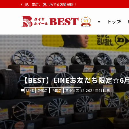
札幌、帯広、苫小牧で6店舗展開！
トップ
【BEST】LINEお友だち限定☆
LINE
帯広店
清田店
苫小牧店
2024年6月1日