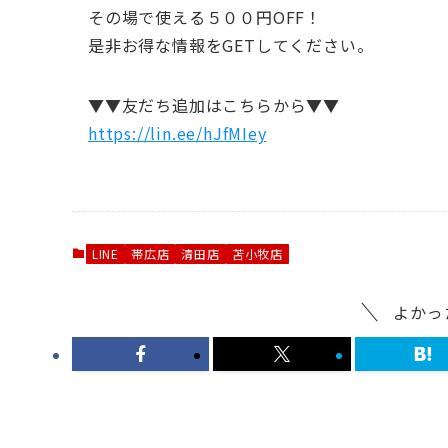
その場で使える５００円OFF！
是非お得な情報をGETしてください。
▼▼友だち追加はこちらから▼▼
https://lin.ee/hJfMIey
LINE
帯広店
清田店
苫小牧店
よかっ