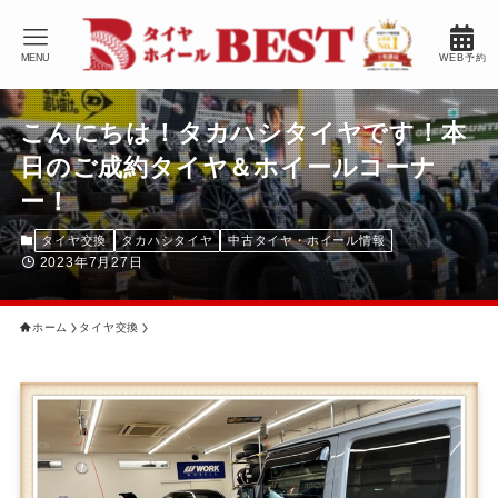
MENU
WEB予約
こんにちは！タカハシタイヤです！本
日のご成約タイヤ＆ホイールコーナ
ー！
タイヤ交換
タカハシタイヤ
中古タイヤ・ホイール情報
2023年7月27日
ホーム
タイヤ交換