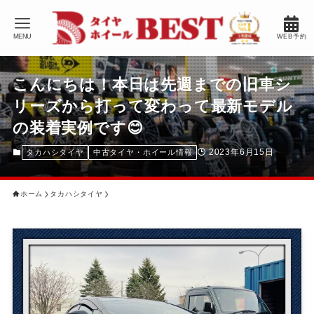
MENU
WEB予約
こんにちは！本日は先週までの旧車シ
リーズから打って変わって最新モデル
の装着実例です😊
2023年6月15日
タカハシタイヤ
中古タイヤ・ホイール情報
ホーム
タカハシタイヤ