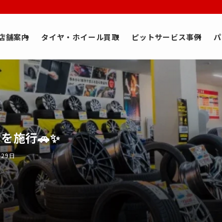
店舗案内
タイヤ・ホイール買取
ピットサービス事例
パ
を施行🚗✨
月29日