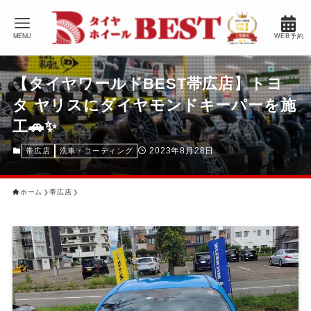
MENU
WEB予約
【タイヤワールドBEST帯広店】トヨ
タ ヤリスにダイヤモンドキーパーを施
工🚗✨
2023年8月28日
帯広店
洗車・コーティング
ホーム
帯広店