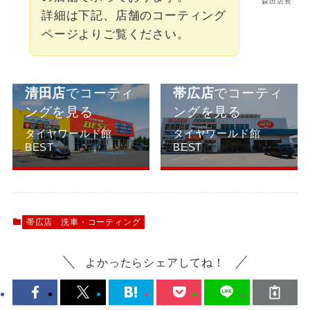
森田店長
詳細は下記、店舗のコーティング
ページよりご覧ください。
清田店
でコーティ
帯広店
でコーティ
ングを見る
ングを見る
タイヤワールド館
タイヤワールド館
BEST
BEST
帯広店
洗車・コーティング
よかったらシェアしてね！