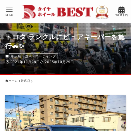
MENU
WEB予約
トヨタ ランクルにピュアキーパーを施
行🚗✨
帯広店
洗車・コーティング
2021年12月28日
2025年10月29日
ホーム
帯広店