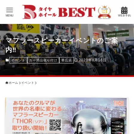
MENU
WEB予約
マフラースピーカーイベントのご案
内‼️
2023年8月16日
イベント
カー用品取り付け
帯広店
ホーム
イベント