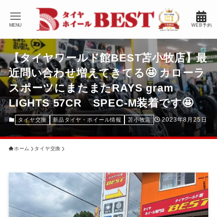
MENU
WEB予約
【タイヤワールド館BEST苫小牧店】最
近問い合わせ増えてきてる🤩 カローラ
スポーツにまたまたRAYS gram
LIGHTS 57CR SPEC-M装着です🤩
2023年8月25日
タイヤ交換
新品タイヤ・ホイール情報
苫小牧店
ホーム
タイヤ交換