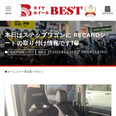
MENU
WEB予約
本日はステップワゴンに RECAROシ
ートの取り付け情報です❗️😁
2021年9月29日
2025年10月29日
カー用品取り付け
清田店
ホーム
カー用品取り付け