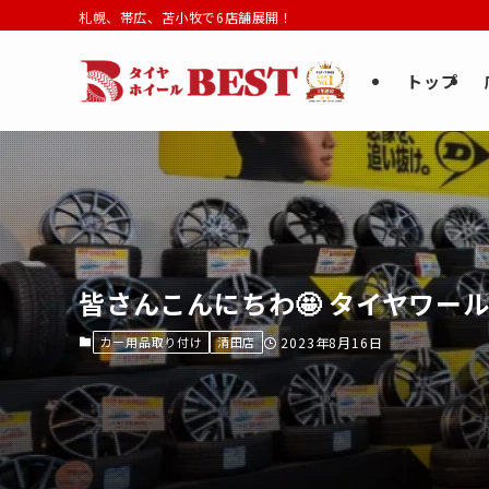
札幌、帯広、苫小牧で6店舗展開！
トップ
皆さんこんにちわ🤩 タイヤワール
カー用品取り付け
清田店
2023年8月16日