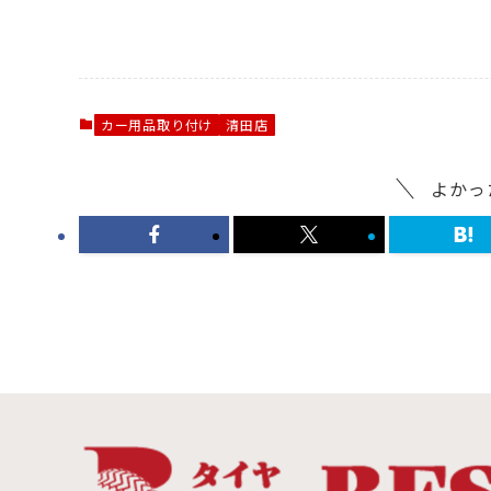
カー用品取り付け
清田店
よかっ