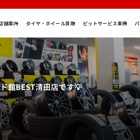
店舗案内
タイヤ・ホイール買取
ピットサービス事例
パ
ド館BEST清田店です💡