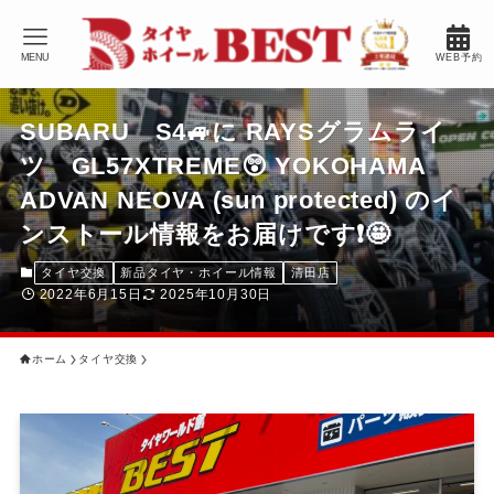
MENU
WEB予約
SUBARU S4🚙に RAYSグラムライ
ツ GL57XTREME😲 YOKOHAMA
ADVAN NEOVA (sun protected) のイ
ンストール情報をお届けです❗️🤩
タイヤ交換
新品タイヤ・ホイール情報
清田店
2022年6月15日
2025年10月30日
ホーム
タイヤ交換